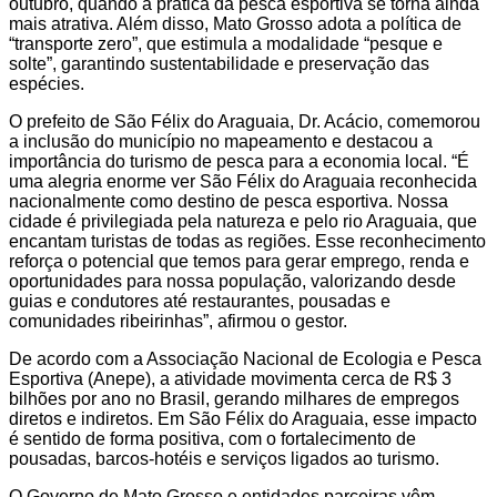
outubro, quando a prática da pesca esportiva se torna ainda
mais atrativa. Além disso, Mato Grosso adota a política de
“transporte zero”, que estimula a modalidade “pesque e
solte”, garantindo sustentabilidade e preservação das
espécies.
O prefeito de São Félix do Araguaia, Dr. Acácio, comemorou
a inclusão do município no mapeamento e destacou a
importância do turismo de pesca para a economia local. “É
uma alegria enorme ver São Félix do Araguaia reconhecida
nacionalmente como destino de pesca esportiva. Nossa
cidade é privilegiada pela natureza e pelo rio Araguaia, que
encantam turistas de todas as regiões. Esse reconhecimento
reforça o potencial que temos para gerar emprego, renda e
oportunidades para nossa população, valorizando desde
guias e condutores até restaurantes, pousadas e
comunidades ribeirinhas”, afirmou o gestor.
De acordo com a Associação Nacional de Ecologia e Pesca
Esportiva (Anepe), a atividade movimenta cerca de R$ 3
bilhões por ano no Brasil, gerando milhares de empregos
diretos e indiretos. Em São Félix do Araguaia, esse impacto
é sentido de forma positiva, com o fortalecimento de
pousadas, barcos-hotéis e serviços ligados ao turismo.
O Governo de Mato Grosso e entidades parceiras vêm