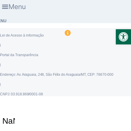
Ir
Menu
para
o
ENU
conteúdo
Ab
Lei de Acesso à informação
|
Portal da Transparência
|
Endereço:
Av. Araguaia, 248, São Félix do Araguaia/MT, CEP: 78670-000
|
CNPJ:
03.918.869/0001-08