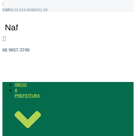
|
CNPJ:
03.918.869/0001-08
66 9657-3749
INÍCIO
A
PREFEITURA