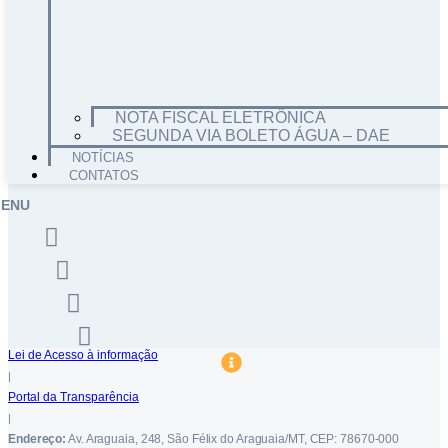
NOTA FISCAL ELETRÔNICA
SEGUNDA VIA BOLETO ÁGUA – DAE
NOTÍCIAS
CONTATOS
ENU
Lei de Acesso à informação
|
Portal da Transparência
|
Endereço:
Av. Araguaia, 248, São Félix do Araguaia/MT, CEP: 78670-000