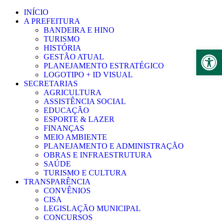
Ir
INÍCIO
para
A PREFEITURA
o
BANDEIRA E HINO
conteúdo
TURISMO
HISTÓRIA
Abr
GESTÃO ATUAL
PLANEJAMENTO ESTRATÉGICO
LOGOTIPO + ID VISUAL
SECRETARIAS
AGRICULTURA
ASSISTÊNCIA SOCIAL
EDUCAÇÃO
ESPORTE & LAZER
FINANÇAS
MEIO AMBIENTE
PLANEJAMENTO E ADMINISTRAÇÃO
OBRAS E INFRAESTRUTURA
SAÚDE
TURISMO E CULTURA
TRANSPARÊNCIA
CONVÊNIOS
CISA
LEGISLAÇÃO MUNICIPAL
CONCURSOS