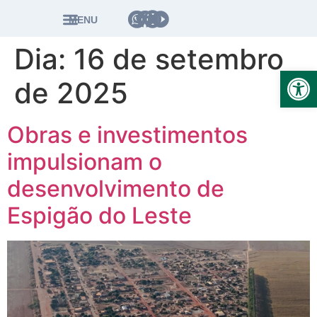
MENU
Dia:
16 de setembro
Ab
de 2025
Obras e investimentos
impulsionam o
desenvolvimento de
Espigão do Leste