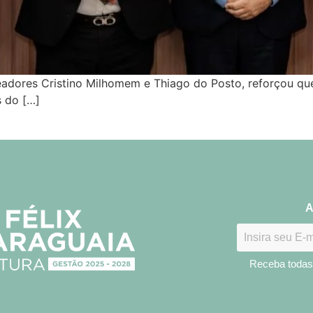
eadores Cristino Milhomem e Thiago do Posto, reforçou qu
s do […]
A
Receba todas 