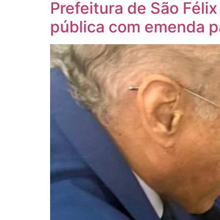
Prefeitura de São Féli
pública com emenda p