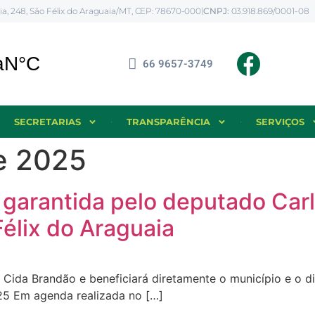
ia, 248, São Félix do Araguaia/MT, CEP: 78670-000
|
CNPJ:
03.918.869/0001-08
66 9657-3749
SECRETARIAS
TRANSPARÊNCIA
SERVIÇOS
e 2025
garantida pelo deputado Carl
élix do Araguaia
Cida Brandão e beneficiará diretamente o município e o d
25 Em agenda realizada no […]