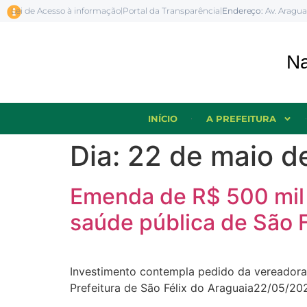
Lei de Acesso à informação
|
Portal da Transparência
|
Endereço:
Av. Aragua
INÍCIO
A PREFEITURA
Dia:
22 de maio d
Emenda de R$ 500 mil 
saúde pública de São F
Investimento contempla pedido da vereadora 
Prefeitura de São Félix do Araguaia22/05/20